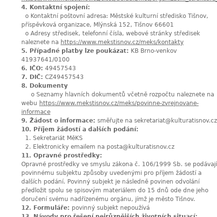
4. Kontaktní spojení:
o Kontaktní poštovní adresa: Městské kulturní středisko Tišnov,
příspěvková organizace, Mlýnská 152, Tišnov 66601
o Adresy středisek, telefonní čísla, webové stránky středisek
naleznete na
https://www.mekstisnov.cz/meks/kontakty
5. Případné platby lze poukázat:
KB Brno-venkov
41937641/0100
6. IČO:
49457543
7. DIČ:
CZ49457543
8. Dokumenty
o Seznamy hlavních dokumentů včetně rozpočtu naleznete na
webu
https://www.mekstisnov.cz/meks/povinne-zvrejnovane-
informace
9. Žádost o informace:
směřujte na
sekretariat@kulturatisnov.cz
10. Příjem žádostí a dalších podání:
1. Sekretariát MěKS
2. Elektronicky emailem na
posta@kulturatisnov.cz
11. Opravné prostředky:
Opravné prostředky ve smyslu zákona č. 106/1999 Sb. se podávají
povinnému subjektu způsoby uvedenými pro příjem žádostí a
dalších podání. Povinný subjekt je následně povinen odvolání
předložit spolu se spisovým materiálem do 15 dnů ode dne jeho
doručení svému nadřízenému orgánu, jímž je město Tišnov.
12. Formuláře:
povinný subjekt nepoužívá
13. Návody pro řešení nejrůznějších životních situací: