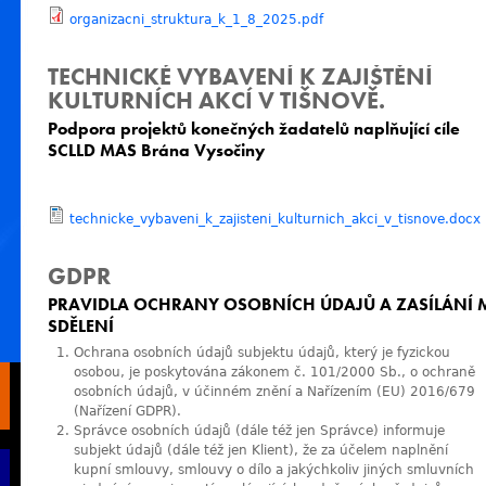
organizacni_struktura_k_1_8_2025.pdf
TECHNICKÉ VYBAVENÍ K ZAJIŠTĚNÍ
KULTURNÍCH AKCÍ V TIŠNOVĚ.
Podpora projektů konečných žadatelů naplňující cíle
SCLLD MAS Brána Vysočiny
technicke_vybaveni_k_zajisteni_kulturnich_akci_v_tisnove.docx
GDPR
PRAVIDLA OCHRANY OSOBNÍCH ÚDAJŮ A ZASÍLÁNÍ
SDĚLENÍ
Ochrana osobních údajů subjektu údajů, který je fyzickou
osobou, je poskytována zákonem č. 101/2000 Sb., o ochraně
osobních údajů, v účinném znění a Nařízením (EU) 2016/679
(Nařízení GDPR).
Správce osobních údajů (dále též jen Správce) informuje
subjekt údajů (dále též jen Klient), že za účelem naplnění
kupní smlouvy, smlouvy o dílo a jakýchkoliv jiných smluvních