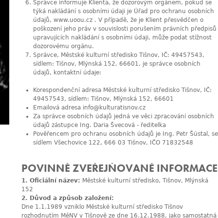
Správce informuje Klienta, že dozorovým orgánem, pokud se
týká nakládání s osobními údaji je Úřad pro ochranu osobních
údajů,
www.uoou.cz
. V případě, že je Klient přesvědčen o
poškození jeho práv v souvislosti porušením právních předpisů
upravujících nakládání s osobními údaji, může podat stížnost
dozorovému orgánu.
Správce, Městské kulturní středisko Tišnov, IČ: 49457543,
sídlem: Tišnov, Mlýnská 152, 66601, je správce osobních
údajů, kontaktní údaje:
Korespondenční adresa Městské kulturní středisko Tišnov, IČ:
49457543, sídlem: Tišnov, Mlýnská 152, 66601
Emailová adresa
info@kulturatisnov.cz
Za správce osobních údajů jedná ve věci zpracování osobních
údajů zástupce Ing. Daria Švecová - ředitelka
Pověřencem pro ochranu osobních údajů je Ing. Petr Šústal, se
sídlem Všechovice 122, 666 03 Tišnov, IČO 71832548
POVINNĚ ZVEŘEJŇOVANÉ INFORMACE
1. Oficiální název:
Městské kulturní středisko, Tišnov, Mlýnská
152
2. Důvod a způsob založení:
Dne 1.1.1989 vzniklo Městské kulturní středisko Tišnov
rozhodnutím MěNV v Tišnově ze dne 16.12.1988, jako samostatná