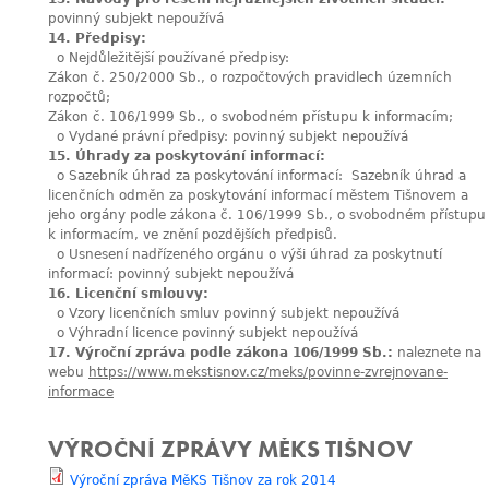
povinný subjekt nepoužívá
14. Předpisy:
o Nejdůležitější používané předpisy:
Zákon č. 250/2000 Sb., o rozpočtových pravidlech územních
rozpočtů;
Zákon č. 106/1999 Sb., o svobodném přístupu k informacím;
o Vydané právní předpisy: povinný subjekt nepoužívá
15. Úhrady za poskytování informací:
o Sazebník úhrad za poskytování informací: Sazebník úhrad a
licenčních odměn za poskytování informací městem Tišnovem a
jeho orgány podle zákona č. 106/1999 Sb., o svobodném přístupu
k informacím, ve znění pozdějších předpisů.
o Usnesení nadřízeného orgánu o výši úhrad za poskytnutí
informací: povinný subjekt nepoužívá
16. Licenční smlouvy:
o Vzory licenčních smluv povinný subjekt nepoužívá
o Výhradní licence povinný subjekt nepoužívá
17. Výroční zpráva podle zákona 106/1999 Sb.:
naleznete na
webu
https://www.mekstisnov.cz/meks/povinne-zvrejnovane-
informace
VÝROČNÍ ZPRÁVY MĚKS TIŠNOV
Výroční zpráva MěKS Tišnov za rok 2014