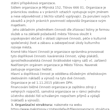
státní příspěvková organizace.
Sídlem organizace je Mlýnská 152, Tišnov 666 01. Organizace je
právnickou osobou a v právních vztazích vystupuje svým jménem
a nese odpovědnost z těchto vztahů vyplývající. Za porušení svých
závazků a jiných právních povinností odpovídá Organizace svým
majetkem.
Jeho základním předmětem činnosti dle zřizovací listiny je formou
služeb a na základě požadavků města Tišnova sloužit k
uspokojování občanů v oblasti zájmové činnosti, péče o kulturně
společenský život a zábavu a zabezpečovat úkoly kulturního
rozvoje města.
Kromě této hlavní činnosti je organizace oprávněna provozovat
tyto doplňkové činnosti: kavárenská činnost, výlep plakátů,
zprostředkovatelská činnost (krátkodobé nájmy sálů vč. zařízení)
Nadřízeným orgánem organizace je Město Tišnov. Navenek
zastupuje organizaci ředitel.
Hlavní a doplňková činnost je oddělena důsledným střediskovým
sledováním nákladů a výnosů na tyto dvě činnosti.
Organizace je od 1.11.2015 plátcem DPH.
Financování běžné činnosti organizace je zajištěno zdroji z
veřejných rozpočtů, samotná organizace se v rámci jednoho
účetního období řídí schváleným rozpočtem příjmů a výdajů
(nákladů a výnosů).
3. Organizační struktura:
naleznete na webu
https://www.mekstisnov.cz/sites/default/files/organizacni_struktura