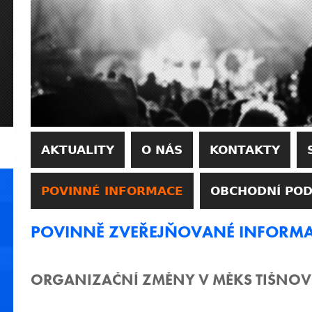
AKTUALITY
O NÁS
KONTAKTY
POVINNÉ INFORMACE
OBCHODNÍ PO
POVINNĚ ZVEŘEJŇOVANÉ INFORM
ORGANIZAČNÍ ZMĚNY V MĚKS TIŠNOV K