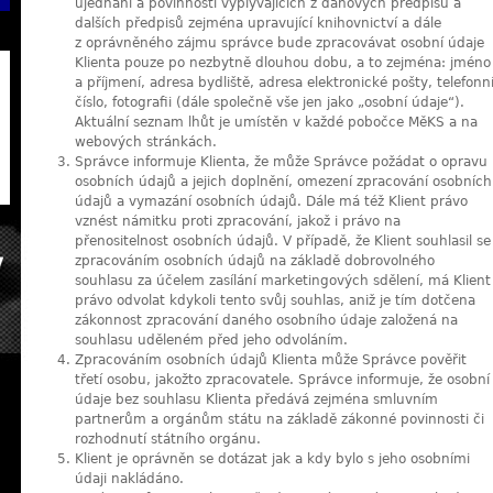
ujednání a povinností vyplývajících z daňových předpisů a
dalších předpisů zejména upravující knihovnictví a dále
z oprávněného zájmu správce bude zpracovávat osobní údaje
Klienta pouze po nezbytně dlouhou dobu, a to zejména: jméno
a příjmení, adresa bydliště, adresa elektronické pošty, telefonn
číslo, fotografii (dále společně vše jen jako „osobní údaje“).
Aktuální seznam lhůt je umístěn v každé pobočce MěKS a na
webových stránkách.
Správce informuje Klienta, že může Správce požádat o opravu
osobních údajů a jejich doplnění, omezení zpracování osobních
údajů a vymazání osobních údajů. Dále má též Klient právo
vznést námitku proti zpracování, jakož i právo na
přenositelnost osobních údajů. V případě, že Klient souhlasil se
zpracováním osobních údajů na základě dobrovolného
souhlasu za účelem zasílání marketingových sdělení, má Klient
právo odvolat kdykoli tento svůj souhlas, aniž je tím dotčena
zákonnost zpracování daného osobního údaje založená na
souhlasu uděleném před jeho odvoláním.
Zpracováním osobních údajů Klienta může Správce pověřit
třetí osobu, jakožto zpracovatele. Správce informuje, že osobní
údaje bez souhlasu Klienta předává zejména smluvním
partnerům a orgánům státu na základě zákonné povinnosti či
rozhodnutí státního orgánu.
Klient je oprávněn se dotázat jak a kdy bylo s jeho osobními
údaji nakládáno.