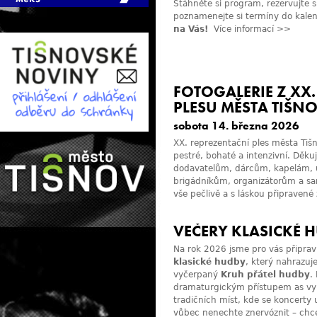
Stáhněte si program,
rezervujte 
poznamenejte si termíny do kale
na Vás!
Více informací >>
FOTOGALERIE Z XX
PLESU MĚSTA TIŠN
sobota 14. března 2026
XX. reprezentační ples města Tišno
pestré, bohaté a intenzivní. Dě
dodavatelům, dárcům, kapelám, 
brigádníkům, organizátorům a sa
vše pečlivě a s láskou připravené
VEČERY KLASICKÉ 
Na rok 2026 jsme pro vás připravi
klasické hudby
, který nahrazuje 
vyčerpaný
Kruh přátel hudby
.
dramaturgickým přístupem as využ
tradičních míst, kde se koncerty
vůbec nenechte znervóznit – chc