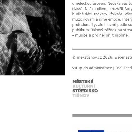
uměleckou úroveň. Nečeká vás turi
class“. Naším cílem je rozšířit řa
hudbě děti, rockery i folkaře. Vš
muzicírování a silné emoce. Inter
profesionality, ale hlavně podle s
publikum. Takový zážitek na stre
– musíte si pro něj přijít osobně.
© mekstisnov.cz 2026, webmast
vstup do administrace
|
RSS Feed