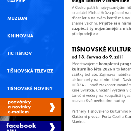
Mega koncert v letním kině
GALERIE
V Česku patří k nejvýraznějším h
skladatel
Michal Hrůza
působí na 
MUZEUM
třicet let a na svém kontě má neu
známe všichni.
Přijďte si s nám
zazpívat ty nejznámější z nic
předprodeji >>
KNIHOVNA
TIŠNOVSKÉ KULTUR
TIC TIŠNOV
od 13. června do 9. září
Představujeme
kompletní prog
kulturního léta 2026
a to letoš
TIŠNOVSKÁ TELEVIZE
zážitky bohaté. Zajímavá nabídka
air koncerty na letním kině - D
HRŮZA - i nově zrekonstruovaném 
TIŠNOVSKÉ NOVINY
Kině Svratka, unikátní výstava v G
taneční večery na koupališti i gas
oslavou Světového dne hudby.
Partnery Tišnovského kulturního 
Klášterní pivovar Porta Coeli a
Ca
Slanina.