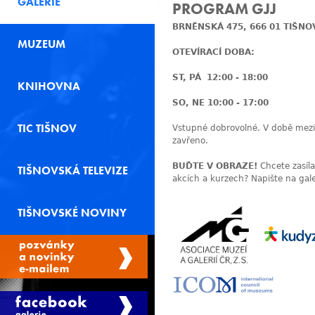
GALERIE
PROGRAM GJJ
BRNĚNSKÁ 475,
666 01 TIŠNO
MUZEUM
OTEVÍRACÍ DOBA:
ST, PÁ 12:00 - 18:00
KNIHOVNA
SO, NE 10:00 - 17:00
TIC TIŠNOV
Vstupné dobrovolné. V době mezi 
zavřeno.
BUĎTE V OBRAZE!
Chcete zasíl
TIŠNOVSKÁ TELEVIZE
akcích a kurzech? Napište na
gal
TIŠNOVSKÉ NOVINY