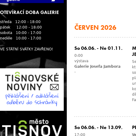
OTEVÍRACÍ DOBA GALERIE
středa 12:00 - 18:00
ČERVEN 2026
pátek 12:00 - 18:00
sobota 10:00 - 17:00
neděle 10:00 - 17:00
So 06.06.
-
Ne 01.11.
M
VE STÁTNÍ SVÁTKY ZAVŘENO!
J
0:00
výstava
S
Galerie Josefa Jambora
kt
-
so
pl
u
ko
dí
Fa
So 06.06.
-
Ne 13.09.
P
17:00
Ve