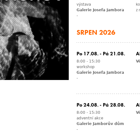
výstava
ko
Galerie Josefa Jambora
z 
-
SRPEN 2026
Po 17.08.
-
Pá 21.08.
A
8:00
-
15:30
Vě
workshop
Galerie Josefa Jambora
-
Po 24.08.
-
Pá 28.08.
A
8:00
-
15:30
V
adventní akce
Galerie Jamborův dům
-