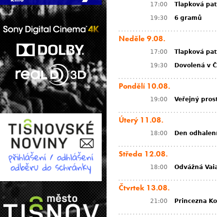
17:00
Tlapková pat
19:30
6 gramů
Neděle 9.08.
17:00
Tlapková pat
19:30
Dovolená v Č
Pondělí 10.08.
19:00
Veřejný pros
Úterý 11.08.
18:00
Den odhalen
Středa 12.08.
18:00
Odvážná Vai
Čtvrtek 13.08.
21:00
Princezna Ko