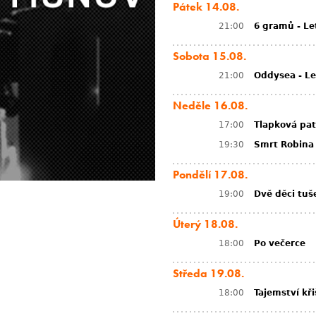
Pátek 14.08.
21:00
6 gramů - Le
Sobota 15.08.
21:00
Oddysea - Le
Neděle 16.08.
17:00
Tlapková pat
19:30
Smrt Robina
Pondělí 17.08.
19:00
Dvě děci tuš
Úterý 18.08.
18:00
Po večerce
Středa 19.08.
18:00
Tajemství kř