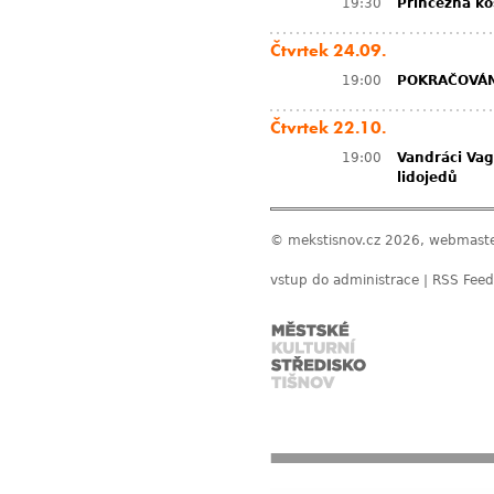
19:30
Princezna k
Čtvrtek 24.09.
19:00
POKRAČOVÁN
Čtvrtek 22.10.
19:00
Vandráci Va
lidojedů
© mekstisnov.cz 2026, webmast
vstup do administrace
|
RSS Feed