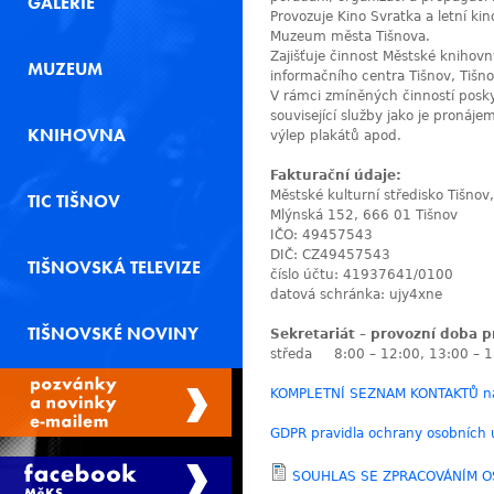
GALERIE
Provozuje Kino Svratka a letní kin
Muzeum města Tišnova.
Zajišťuje činnost Městské knihovn
MUZEUM
informačního centra Tišnov, Tišno
V rámci zmíněných činností posky
související služby jako je proná
KNIHOVNA
výlep plakátů apod.
Fakturační údaje:
Městské kulturní středisko Tišno
TIC TIŠNOV
Mlýnská 152, 666 01 Tišnov
IČO: 49457543
DIČ: CZ49457543
TIŠNOVSKÁ TELEVIZE
číslo účtu: 41937641/0100
datová schránka: ujy4xne
TIŠNOVSKÉ NOVINY
Sekretariát – provozní doba p
středa 8:00 – 12:00, 13:00 – 1
KOMPLETNÍ SEZNAM KONTAKTŮ na 
GDPR pravidla ochrany osobních 
SOUHLAS SE ZPRACOVÁNÍM O