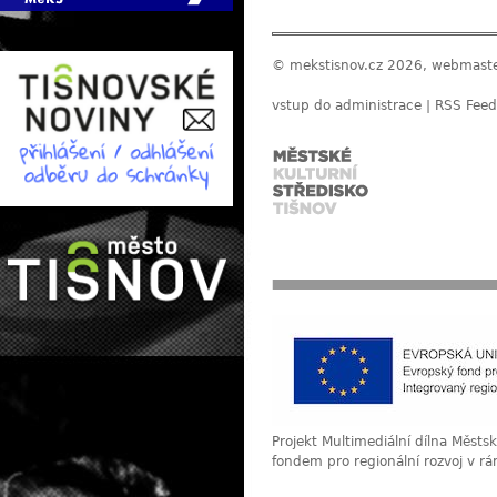
© mekstisnov.cz 2026, webmast
vstup do administrace
|
RSS Feed
Projekt Multimediální dílna Měst
fondem pro regionální rozvoj v r