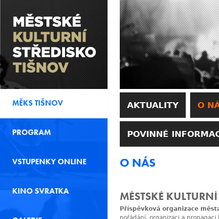
MĚKS TIŠNOV
AKTUALITY
O N
PROGRAM
POVINNÉ INFORMA
O NÁS
VSTUPENKY ONLINE
KINO SVRATKA
MĚSTSKÉ KULTURNÍ
Příspěvková organizace měst
pořádání, organizaci a propagaci 