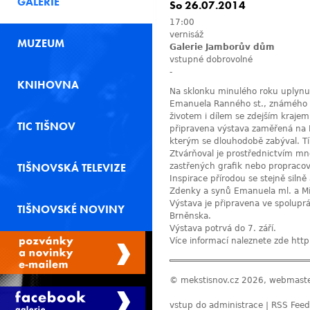
GALERIE
So 26.07.2014
17:00
vernisáž
MUZEUM
Galerie Jamborův dům
vstupné dobrovolné
-
KNIHOVNA
Na sklonku minulého roku uplynul
Emanuela Ranného st., známého g
životem i dílem se zdejším krajem. P
TIC TIŠNOV
připravena výstava zaměřená na R
kterým se dlouhodobě zabýval. Tí
Ztvárňoval je prostřednictvím mno
TIŠNOVSKÁ TELEVIZE
zastřených grafik nebo propraco
Inspirace přírodou se stejně silně
Zdenky a synů Emanuela ml. a Mic
Výstava je připravena ve spolup
TIŠNOVSKÉ NOVINY
Brněnska.
Výstava potrvá do 7. září.
Více informací naleznete zde
http
© mekstisnov.cz 2026, webmast
vstup do administrace
|
RSS Feed