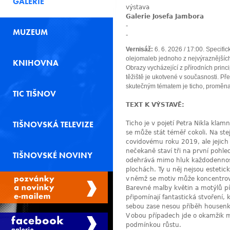
GALERIE
výstava
Galerie Josefa Jambora
-
MUZEUM
-
Vernisáž:
6. 6. 2026 / 17:00. Specifi
olejomaleb jednoho z nejvýraznějšíc
KNIHOVNA
Obrazy vycházející z přírodních princ
těžiště je ukotvené v současnosti. Pře
skutečným tématem je ticho, proměna
TIC TIŠNOV
TEXT K VÝSTAVĚ:
TIŠNOVSKÁ TELEVIZE
Ticho je v pojetí Petra Nikla kla
se může stát téměř cokoli. Na st
covidovému roku 2019, ale jejich 
nečekaně staví tři na první pohled
TIŠNOVSKÉ NOVINY
odehrává mimo hluk každodennosti
plochách. Ty u něj nejsou estetick
v němž se motiv může koncentrova
Barevné malby květin a motýlů p
připomínají fantastická stvoření, 
sebou zase nesou příběh housenky
V obou případech jde o okamžik me
podmínkou růstu.