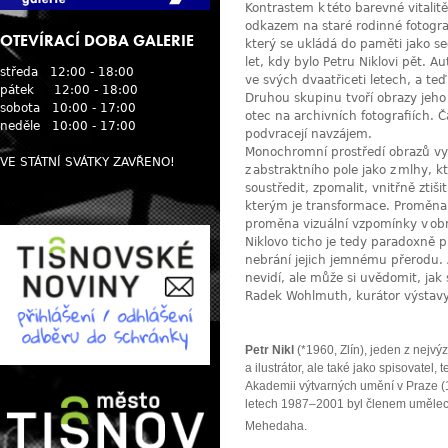
Kontrastem k této barevné vitalitě 
odkazem na staré rodinné fotograf
OTEVÍRACÍ DOBA GALERIE
který se ukládá do paměti jako sed
let, kdy bylo Petru Niklovi pět. 
středa 12:00 - 18:00
ve svých dvaatřiceti letech, a teď 
pátek 12:00 - 18:00
Druhou skupinu tvoří obrazy jeho 
sobota 10:00 - 17:00
otec na archivních fotografiích. Ča
neděle 10:00 - 17:00
podvracejí navzájem.
Monochromní prostředí obrazů vyt
VE STÁTNÍ SVÁTKY ZAVŘENO!
z abstraktního pole jako z mlhy, 
soustředit, zpomalit, vnitřně zti
kterým je transformace. Proměna
proměna vizuální vzpomínky v ob
Niklovo ticho je tedy paradoxně p
nebrání jejich jemnému přerodu. A
nevidí, ale může si uvědomit, ja
Radek Wohlmuth, kurátor výstav
Petr Nikl
(*1960, Zlín), jeden z nejv
a ilustrátor, ale také jako spisovatel
Akademii výtvarných umění v Praze 
letech 1987–2001 byl členem uměleck
Mehedaha.