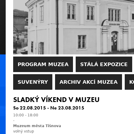
PROGRAM MUZEA
STÁLÁ EXPOZICE
SUVENÝRY
ARCHIV AKCÍ MUZEA
K
SLADKÝ VÍKEND V MUZEU
So 22.08.2015
-
Ne 23.08.2015
10:00
-
18:00
-
Muzeum města Tišnova
volný vstup