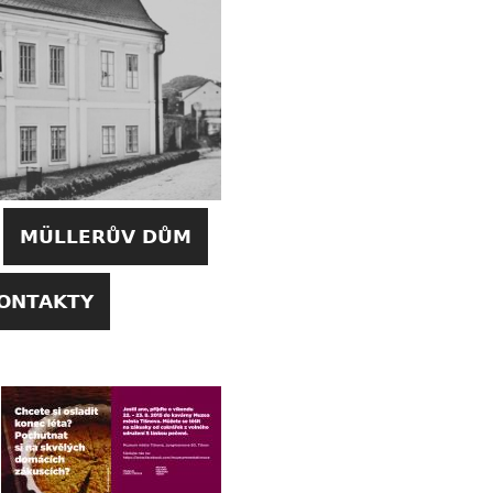
MÜLLERŮV DŮM
ONTAKTY