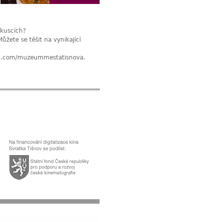
ákuscích?
žete se těšit na vynikající
ok.com/muzeummestatisnova
.