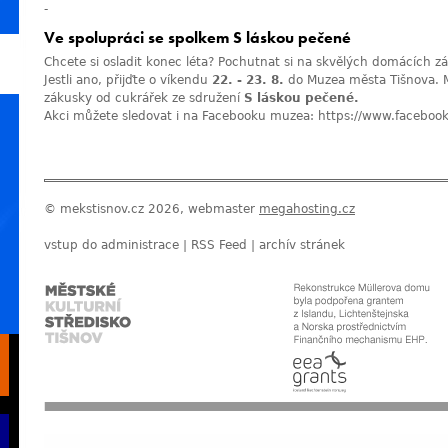
-
Ve spolupráci se spolkem S láskou pečené
Chcete si osladit konec léta? Pochutnat si na skvělých domácích z
Jestli ano, přijďte o víkendu
22. - 23. 8.
do Muzea města Tišnova. Mů
zákusky od cukrářek ze sdružení
S láskou pečené.
Akci můžete sledovat i na Facebooku muzea:
https://www.facebo
© mekstisnov.cz 2026, webmaster
megahosting.cz
vstup do administrace
|
RSS Feed
|
archív stránek