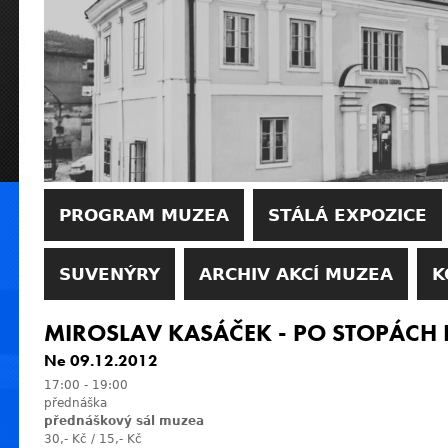
PROGRAM MUZEA
STÁLÁ EXPOZICE
SUVENÝRY
ARCHIV AKCÍ MUZEA
K
MIROSLAV KASÁČEK - PO STOPÁCH I
Ne 09.12.2012
17:00
-
19:00
přednáška
přednáškový sál muzea
30,- Kč / 15,- Kč