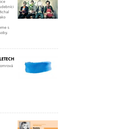
roce
hudebníci
Michal
jako
jeme s
soby.
LETECH
 Somrová