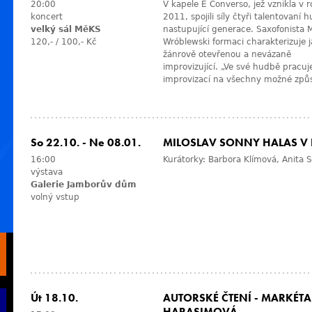
20:00
V kapele E Converso, jež vznikla v 
koncert
2011, spojili síly čtyři talentovaní 
velký sál MěKS
nastupující generace. Saxofonista 
120,- / 100,- Kč
Wróblewski formaci charakterizuje 
žánrově otevřenou a nevázaně
improvizující. „Ve své hudbě pracu
improvizací na všechny možné způ
So 22.10.
-
Ne 08.01.
MILOSLAV SONNY HALAS V 
16:00
Kurátorky: Barbora Klímová, Anita
výstava
Galerie Jamborův dům
volný vstup
Út 18.10.
AUTORSKÉ ČTENÍ - MARKÉTA