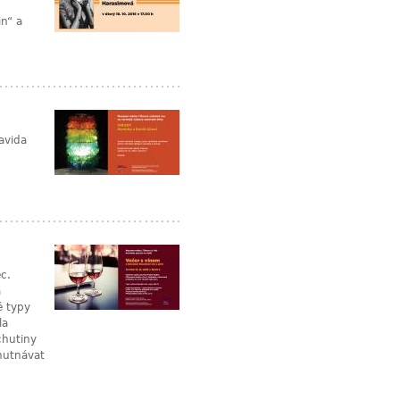
in“ a
avida
c.
a
é typy
la
chutiny
chutnávat