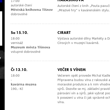
HARASIMOVÁ
17:00
autorské čtení
Autorské čtení z knih „Pouta pavuč
Městská knihovna Tišnov
„Mrazivé hry“ v kavárenském stylu.
dobrovolné
So 15.10.
CIRART
18:00
Výstava autorské dílny Markéty a D
vernisáž
Círových v muzejní kavárně.
Muzeum města Tišnova
vstupné dobrovolné
Čt 13.10.
VEČER S VÍNEM
18:00
Večerem opět provede Michal Kadle
-
Připravena budou vína z rakouské 
kavárna muzea
moravské produkce a k nim vhodn
190,- Kč
sýrů. Dozvíte se mj. základní pravid
párování vín a sýrů, jaké vybrat po
k posezení u vína či jak správně o
vína.