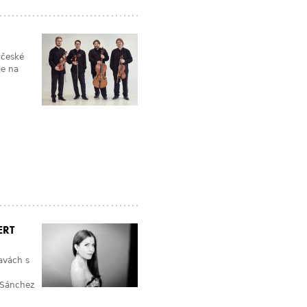
 české
je na
ERT
avách s
 Sánchez