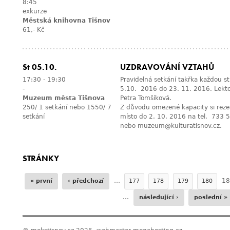
8:45
exkurze
Městská knihovna Tišnov
61,- Kč
St 05.10.
UZDRAVOVÁNÍ VZTAHŮ
17:30
-
19:30
Pravidelná setkání takřka každou s
-
5.10. 2016 do 23. 11. 2016. Lekto
Muzeum města Tišnova
Petra Tomšíková.
250/ 1 setkání nebo 1550/ 7
Z důvodu omezené kapacity si reze
setkání
místo do 2. 10. 2016 na tel. 733 
nebo
muzeum@kulturatisnov.cz
.
STRÁNKY
…
18
« první
‹ předchozí
177
178
179
180
…
následující ›
poslední »