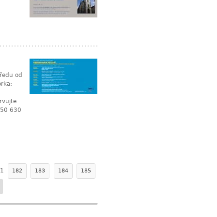
tředu od
rka:
rvujte
550 630
1
182
183
184
185