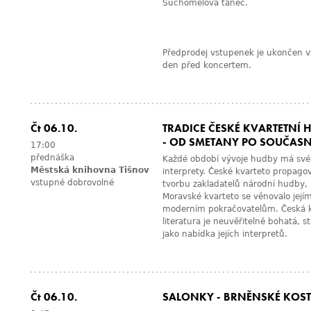
Suchomelová tanec.
Předprodej vstupenek je ukončen v
den před koncertem.
Čt 06.10.
TRADICE ČESKÉ KVARTETNÍ 
- OD SMETANY PO SOUČAS
17:00
přednáška
Každé období vývoje hudby má své
Městská knihovna Tišnov
interprety. České kvarteto propago
vstupné dobrovolné
tvorbu zakladatelů národní hudby,
Moravské kvarteto se věnovalo její
moderním pokračovatelům. Česká k
literatura je neuvěřitelně bohatá, s
jako nabídka jejích interpretů.
Čt 06.10.
SALONKY - BRNĚNSKÉ KOST