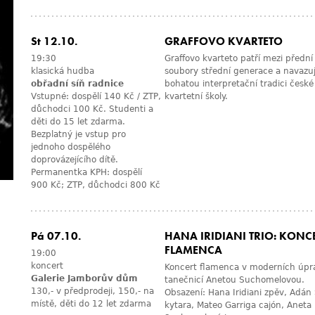
St 12.10.
GRAFFOVO KVARTETO
19:30
Graffovo kvarteto patří mezi přední
klasická hudba
soubory střední generace a navazu
obřadní síň radnice
bohatou interpretační tradici české
Vstupné: dospělí 140 Kč / ZTP,
kvartetní školy.
důchodci 100 Kč. Studenti a
děti do 15 let zdarma.
Bezplatný je vstup pro
jednoho dospělého
doprovázejícího dítě.
Permanentka KPH: dospělí
900 Kč; ZTP, důchodci 800 Kč
Pá 07.10.
HANA IRIDIANI TRIO: KONC
FLAMENCA
19:00
koncert
Koncert flamenca v moderních úpr
Galerie Jamborův dům
tanečnicí Anetou Suchomelovou.
130,- v předprodeji, 150,- na
Obsazení: Hana Iridiani zpěv, Adán
místě, děti do 12 let zdarma
kytara, Mateo Garriga cajón, Aneta