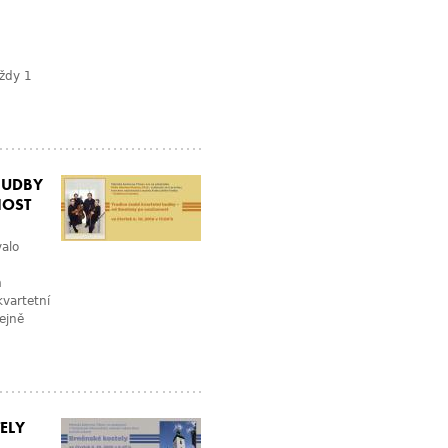
ždy 1
HUDBY
NOST
valo
m
vartetní
tejně
ELY