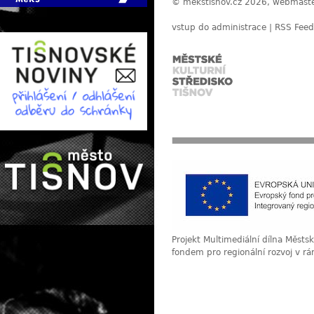
© mekstisnov.cz 2026, webmast
vstup do administrace
|
RSS Feed
Projekt Multimediální dílna Měst
fondem pro regionální rozvoj v r