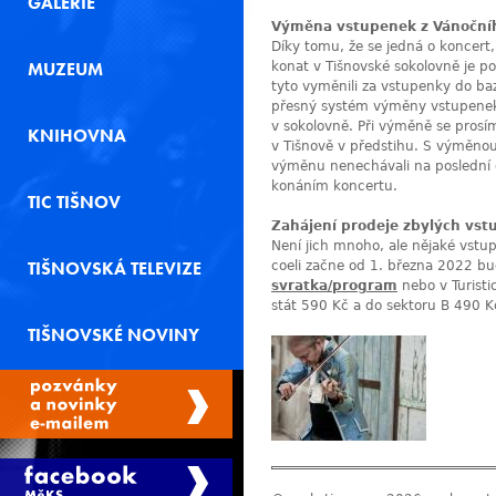
GALERIE
Výměna vstupenek z Vánočníh
Díky tomu, že se jedná o koncert
MUZEUM
konat v Tišnovské sokolovně je po
tyto vyměnili za vstupenky do bazi
přesný systém výměny vstupenek
v sokolovně. Při výměně se prosí
KNIHOVNA
v Tišnově v předstihu. S výměno
výměnu nenechávali na poslední 
konáním koncertu.
TIC TIŠNOV
Zahájení prodeje zbylých vst
Není jich mnoho, ale nějaké vstup
TIŠNOVSKÁ TELEVIZE
coeli začne od 1. března 2022 b
svratka/program
nebo v Turist
stát 590 Kč a do sektoru B 490 
TIŠNOVSKÉ NOVINY