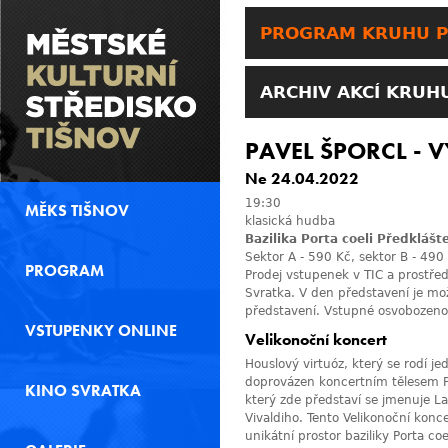
PROGRAM KRUHU P
ARCHIV AKCÍ KRUH
PAVEL ŠPORCL -
Ne 24.04.2022
19:30
MĚKS TIŠNOV
klasická hudba
Bazilika Porta coeli Předklášt
Sektor A - 590 Kč, sektor B - 490
PROGRAM
Prodej vstupenek v TIC a prostře
Svratka. V den představení je m
představení. Vstupné osvobozeno
VSTUPENKY ONLINE
Velikonoční koncert
Houslový virtuóz, který se rodí jed
doprovázen koncertním tělesem P
KINO SVRATKA
který zde představí se jmenuje La
Vivaldiho. Tento Velikonoční kon
unikátní prostor baziliky Porta coel