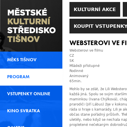
KULTURNÍ AKCE
KOUPIT VSTUPENKY
WEBSTEROVI VE F
Websterovi ve filmu
CZ
MĚKS TIŠNOV
SK
Mládeži přístupné
Rodinné
PROGRAM
Animovaný
65min.
Mohlo by se zdát, že Lili Webstero
VSTUPENKY ONLINE
každá jiná. Spolu se svým starším
maminkou (Ivana Chýlková), cháp
prarodiči (Jiří Lábus) žije v kok
ráda si hraje s kamarády. Lili je a
KINO SVRATKA
občas stane pořádný průšvih. Tře
uletěly, nebo když se nechala na
propletené nečekaným dobrodruž