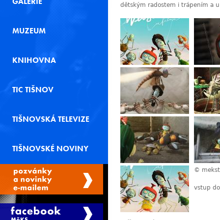
GALERIE
dětským radostem i trápením a ukaz
MUZEUM
KNIHOVNA
TIC TIŠNOV
TIŠNOVSKÁ TELEVIZE
TIŠNOVSKÉ NOVINY
© mekst
vstup do