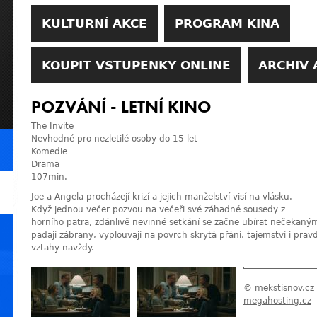
KULTURNÍ AKCE
PROGRAM KINA
KOUPIT VSTUPENKY ONLINE
ARCHIV 
POZVÁNÍ - LETNÍ KINO
The Invite
Nevhodné pro nezletilé osoby do 15 let
Komedie
Drama
107min.
Joe a Angela procházejí krizí a jejich manželství visí na vlásku.
Když jednou večer pozvou na večeři své záhadné sousedy z
horního patra, zdánlivě nevinné setkání se začne ubírat nečekaný
padají zábrany, vyplouvají na povrch skrytá přání, tajemství i prav
vztahy navždy.
© mekstisnov.cz
megahosting.cz