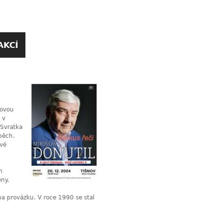
AKCÍ
dovou
 v
 Svratka
pěch.
ové
h
eny.
 na provázku. V roce 1990 se stal