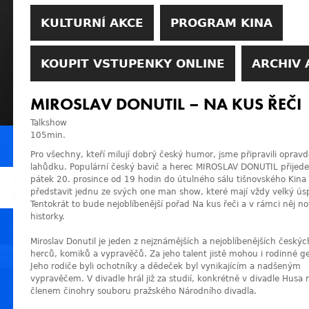
KULTURNÍ AKCE
PROGRAM KINA
KOUPIT VSTUPENKY ONLINE
ARCHIV 
MIROSLAV DONUTIL – NA KUS ŘEČI
Talkshow
105min.
Pro všechny, kteří milují dobrý český humor, jsme připravili oprav
lahůdku. Populární český bavič a herec MIROSLAV DONUTIL přijede
pátek 20. prosince od 19 hodin do útulného sálu tišnovského Kina
představit jednu ze svých one man show, které mají vždy velký ús
Tentokrát to bude nejoblíbenější pořad Na kus řeči a v rámci něj n
historky.
Miroslav Donutil je jeden z nejznámějších a nejoblíbenějších českýc
herců, komiků a vypravěčů. Za jeho talent jistě mohou i rodinné g
Jeho rodiče byli ochotníky a dědeček byl vynikajícím a nadšeným
vypravěčem. V divadle hrál již za studií, konkrétně v divadle Husa
členem činohry souboru pražského Národního divadla.