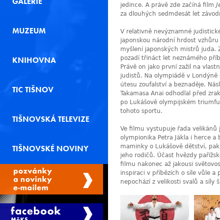
GALERIE
jedince. A právě zde začíná film
J
za dlouhých sedmdesát let závodní 
MUZEUM
V relativně nevýznamné judistické
japonskou národní hrdost vzhůru
myšlení japonských mistrů juda. 
pozadí třináct let neznámého pří
KNIHOVNA
Právě on jako první zažil na vlas
judistů. Na olympiádě v Londýně
útesu zoufalství a beznaděje. Nás
TIC TIŠNOV
Takamasa Anai odhodlal před zraky
po Lukášově olympijském triumfu v
tohoto sportu.
TIŠNOVSKÁ TELEVIZE
Ve filmu vystupuje řada velikánů 
olympionika Petra Jákla i herce 
maminky o Lukášově dětství, pak 
TIŠNOVSKÉ NOVINY
jeho rodičů. Účast hvězdy pařížsk
filmu nakonec až jakousi světovo
inspiraci v příbězích o síle vůle a
nepochází z velikosti svalů a síly 