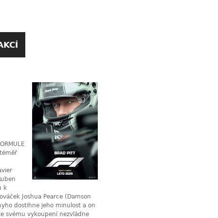
AKCÍ
“ FORMULE
 téměř
avier
Ruben
u k
 nováček Joshua Pearce (Damson
nnyho dostihne jeho minulost a on
tu ke svému vykoupení nezvládne