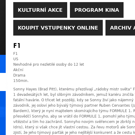
KULTURNÍ AKCE
PROGRAM KINA
KOUPIT VSTUPENKY ONLINE
ARCHIV 
F1
F1
US
Nevhodné pro nezletilé osoby do 12 let
Akční
Drama
150min.
Sonny Hayes (Brad Pitt), kterému přezdívají „rádoby mistr světa
1 devadesátých let, byl slibným závodníkem, jemuž kariéru zničila
fatální havárie. O třicet let později, kdy se Sonny živí jako nájemný
závodník, jej osloví jeho bývalý týmový partner Ruben Cervantes (J
Bardem), který je nyní majitelem skomírajícího týmu FORMULE 1. 
přesvědčí Sonnyho, aby se vrátil do FORMULE 1, pomohl jeho tým
vítězství a tím ho zachránil. Sonnyho novým svěřencem je zbrklý
Idris), který si však chce jít vlastní cestou. Za řevu motorů ale So
zjistí, že jeho týmový parťák je jeho nejlítější konkurent a že ces