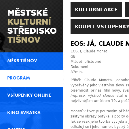
KULTURNÍ AKCE
KOUPIT VSTUPENKY
EOS: JÁ, CLAUDE
EOS: I, Claude Monet
GB
MĚKS TIŠNOV
Mládeži přístupné
Dokument
87min.
PROGRAM
Příběh Clauda Moneta, jednoh
vyprávěný jeho vlastními slovy. P
písemností přináší film nový, s
VSTUPENKY ONLINE
Imprese, východ slunce
stál u 
nejvlivnějším umělcem 19. a počát
Monetův život je poutavým příbě
KINO SVRATKA
zalitými obrazy potýkal s pocity
Jak se však jeho tvorba vyvíjela 
odhalují se i jeho humor, bystrý 