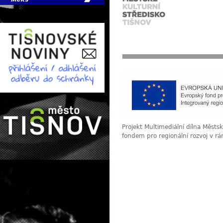
Projekt Multimediální dílna Měst
fondem pro regionální rozvoj v r