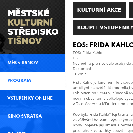
KULTURNÍ AKCE
KOUPIT VSTUPENKY
EOS: FRIDA KAHL
EOS: Frida Kahlo
GB
MĚKS TIŠNOV
Nevhodné pro nezletilé osoby do 
Dokument
102min.
PROGRAM
Frida Kahlo je fenomén. Je pravd
umělkyní na světě, kterou milují 
Exhibition on Screen, původně vy
VSTUPENKY ONLINE
novým obsahem z velkolepé výstav
v Tate Modern a MFA Houston z r
Kdo byla Frida Kahlo? Její tvář zn
KINO SVRATKA
za zářivými barvami, výrazným o
ikony, objevte její umění a poznej
prožitého života. Díky použití nejm