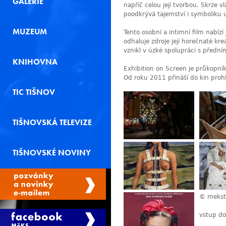
GALERIE
napříč celou její tvorbou. Skrze v
poodkrývá tajemství i symboliku u
MUZEUM
Tento osobní a intimní film nabízí
odhaluje zdroje její horečnaté kre
vznikl v úzké spolupráci s předními
KNIHOVNA
Exhibition on Screen je průkopn
Od roku 2011 přináší do kin prohl
TIC TIŠNOV
TIŠNOVSKÁ TELEVIZE
TIŠNOVSKÉ NOVINY
© mekst
vstup do