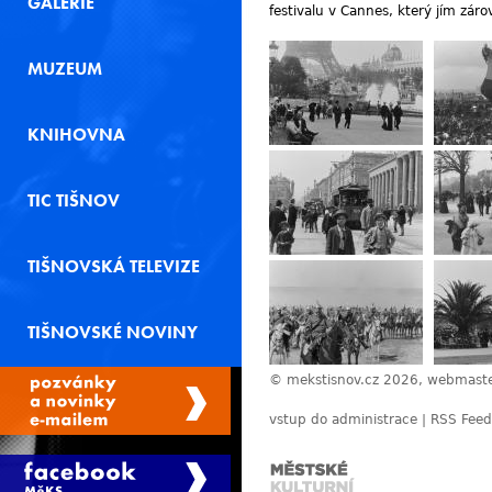
GALERIE
festivalu v Cannes, který jím zár
MUZEUM
KNIHOVNA
TIC TIŠNOV
TIŠNOVSKÁ TELEVIZE
TIŠNOVSKÉ NOVINY
© mekstisnov.cz 2026, webmast
vstup do administrace
|
RSS Feed