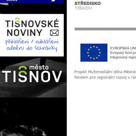
Projekt Multimediální dílna Měst
fondem pro regionální rozvoj v r