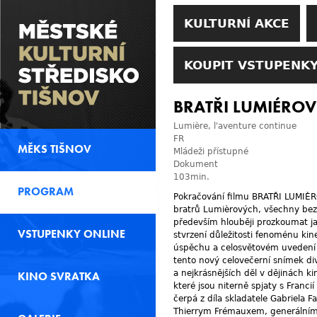
KULTURNÍ AKCE
KOUPIT VSTUPENKY
BRATŘI LUMIÉRO
Lumière, l'aventure continue
FR
MĚKS TIŠNOV
Mládeži přístupné
Dokument
103min.
PROGRAM
Pokračování filmu BRATŘI LUMIÈRO
bratrů Lumièrových, všechny bezc
především hlouběji prozkoumat ja
VSTUPENKY ONLINE
stvrzení důležitosti fenoménu ki
úspěchu a celosvětovém uvedení
tento nový celovečerní snímek di
a nejkrásnějších děl v dějinách ki
KINO SVRATKA
které jsou niterně spjaty s Franc
čerpá z díla skladatele Gabriela 
Thierrym Frémauxem, generálním 