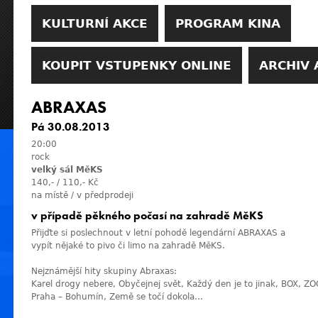
KULTURNÍ AKCE
PROGRAM KINA
KOUPIT VSTUPENKY ONLINE
ARCHIV 
ABRAXAS
Pá 30.08.2013
20:00
rock
velký sál MěKS
140,- / 110,- Kč
na místě / v předprodeji
v případě pěkného počasí na zahradě MěKS
Přijďte si poslechnout v letní pohodě legendární ABRAXAS a
vypít nějaké to pivo či limo na zahradě MěKS.
Nejznámější hity skupiny Abraxas:
Karel drogy nebere, Obyčejnej svět, Každý den je to jinak, BOX, Z
Praha – Bohumín, Země se točí dokola…