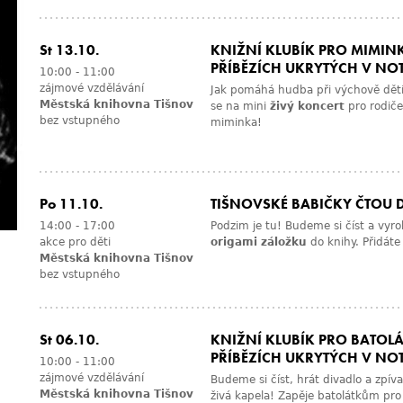
St 13.10.
KNIŽNÍ KLUBÍK PRO MIMIN
PŘÍBĚZÍCH UKRYTÝCH V NO
10:00
-
11:00
zájmové vzdělávání
Jak pomáhá hudba při výchově dětí
Městská knihovna Tišnov
se na mini
živý koncert
pro rodiče 
bez vstupného
miminka!
Po 11.10.
TIŠNOVSKÉ BABIČKY ČTOU 
14:00
-
17:00
Podzim je tu! Budeme si číst a vyro
akce pro děti
origami záložku
do knihy. Přidáte
Městská knihovna Tišnov
bez vstupného
St 06.10.
KNIŽNÍ KLUBÍK PRO BATOLÁ
PŘÍBĚZÍCH UKRYTÝCH V NO
10:00
-
11:00
zájmové vzdělávání
Budeme si číst, hrát divadlo a zpívat
Městská knihovna Tišnov
živá kapela! Zapěje batolátkům pro