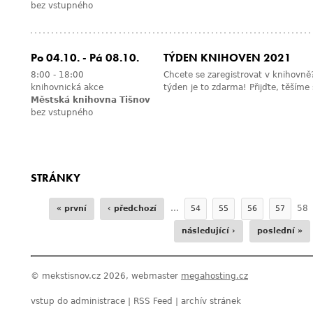
bez vstupného
Po 04.10.
-
Pá 08.10.
TÝDEN KNIHOVEN 2021
8:00
-
18:00
Chcete se zaregistrovat v knihovně
knihovnická akce
týden je to zdarma! Přijďte, těšíme 
Městská knihovna Tišnov
bez vstupného
STRÁNKY
…
58
« první
‹ předchozí
54
55
56
57
následující ›
poslední »
© mekstisnov.cz 2026, webmaster
megahosting.cz
vstup do administrace
|
RSS Feed
|
archív stránek