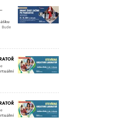
…
nášku
C! Bude
ORATOŘ
se
irtuální
ORATOŘ
se
irtuální