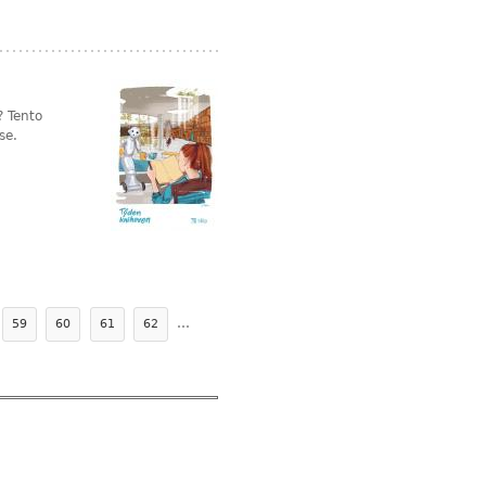
? Tento
se.
…
59
60
61
62