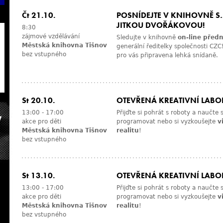
Čt 21.10.
POSNÍDEJTE V KNIHOVNĚ S
JITKOU DVOŘÁKOVOU!
8:30
zájmové vzdělávání
Sledujte v knihovně
on-line před
Městská knihovna Tišnov
generální ředitelky společnosti CZ
bez vstupného
pro vás připravena lehká snídaně.
St 20.10.
OTEVŘENÁ KREATIVNÍ LAB
13:00
-
17:00
Přijďte si pohrát s roboty a naučte 
akce pro děti
programovat nebo si vyzkoušejte
v
Městská knihovna Tišnov
realitu
!
bez vstupného
St 13.10.
OTEVŘENÁ KREATIVNÍ LAB
13:00
-
17:00
Přijďte si pohrát s roboty a naučte 
akce pro děti
programovat nebo si vyzkoušejte
v
Městská knihovna Tišnov
realitu
!
bez vstupného