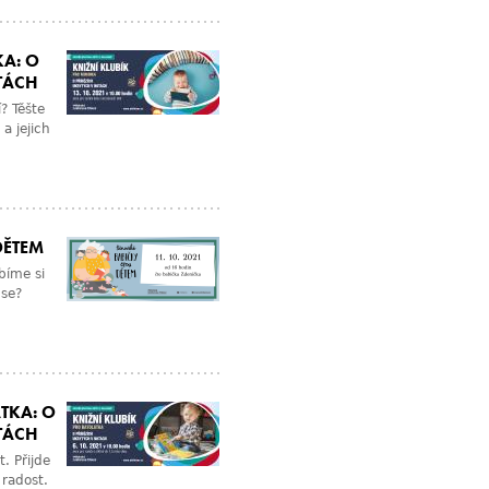
KA: O
TÁCH
? Těšte
a jejich
DĚTEM
bíme si
 se?
TKA: O
TÁCH
. Přijde
 radost.