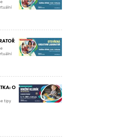
se
rtuální
ORATOŘ
se
rtuální
TKA: O
e tipy