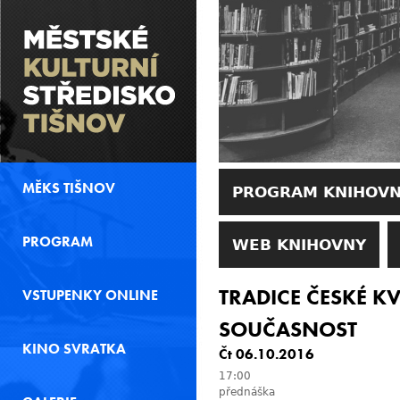
MĚKS TIŠNOV
PROGRAM KNIHOV
PROGRAM
WEB KNIHOVNY
TRADICE ČESKÉ K
VSTUPENKY ONLINE
SOUČASNOST
KINO SVRATKA
Čt 06.10.2016
17:00
přednáška