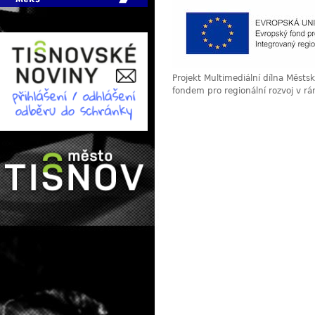
Projekt Multimediální dílna Měst
fondem pro regionální rozvoj v r