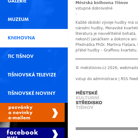
GALERIE
Městská knihovna Tišnov
vstupné dobrovolné
-
MUZEUM
Každé období vývoje hudby má své
národní hudby, Moravské kvartet
literatura je neuvěřitelně bohatá
KNIHOVNA
nekončí Janáčkem a dokonce ani 
Přednáška PhDr. Martina Flašara,
přátel hudby – Graffovu kvartetu.
TIC TIŠNOV
© mekstisnov.cz 2026, webmast
TIŠNOVSKÁ TELEVIZE
vstup do administrace
|
RSS Feed
TIŠNOVSKÉ NOVINY