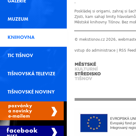
GALERIE
-
Poskládej si origami, zahraj si ša
Zjisti, kam sahají limity hlavolam
MUZEUM
Městské knihovny Tišnov. Bez mob
KNIHOVNA
© mekstisnov.cz 2026, webmast
vstup do administrace
|
RSS Feed
TIC TIŠNOV
TIŠNOVSKÁ TELEVIZE
TIŠNOVSKÉ NOVINY