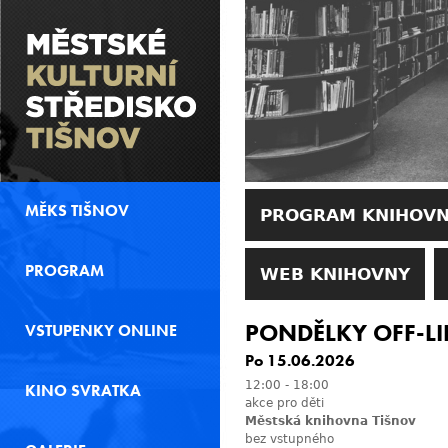
MĚKS TIŠNOV
PROGRAM KNIHOV
PROGRAM
WEB KNIHOVNY
PONDĚLKY OFF-LI
VSTUPENKY ONLINE
Po 15.06.2026
12:00
-
18:00
KINO SVRATKA
akce pro děti
Městská knihovna Tišnov
bez vstupného