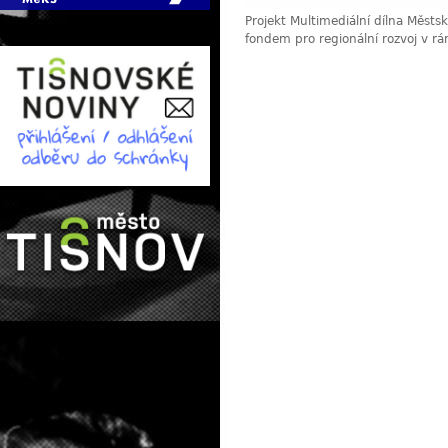
Projekt Multimediální dílna Měst
fondem pro regionální rozvoj v r