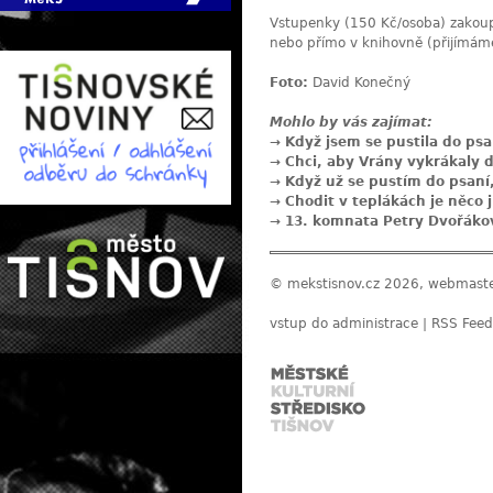
Vstupenky (150 Kč/osoba) zakou
nebo přímo v knihovně (přijímáme
Foto:
David Konečný
Mohlo by vás zajímat:
→
Když jsem se pustila do psa
→
Chci, aby Vrány vykrákaly 
→
Když už se pustím do psaní,
→
Chodit v teplákách je něco 
→
13. komnata Petry Dvořáko
© mekstisnov.cz 2026, webmast
vstup do administrace
|
RSS Feed