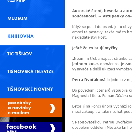
GALERIE
-
Autorské čtení, beseda a aut
současnosti.
→
Vstupenky on-
MUZEUM
Když se pus­tí do psaní, je to obvy
emo­cí té posta­vy, tak­že mě to h
KNIHOVNA
nakladatelství Host.
Ještě že existují myčky
TIC TIŠNOV
„Neu­mím tře­ba napsat strán­ku za
jed­nom kuse
, domác­nost je zane­
vysa­va­če a dal­ší uklí­ze­cí vymož
TIŠNOVSKÁ TELEVIZE
Petra Dvořáková
je jednou z ne
TIŠNOVSKÉ NOVINY
Do povědomí čtenářů vstoupila k
Magnesia Litera. Román
Dědina
se
Letos jí na konci února vychází 
moci zakoupit a také nechat pod
Se spisovatelkou Petrou Dvořáko
dospělém oddělení Městské kniho