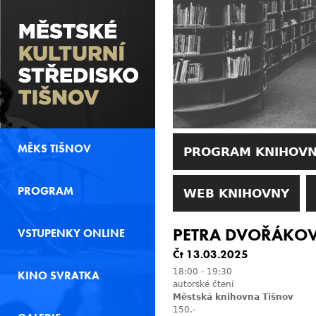
MĚKS TIŠNOV
PROGRAM KNIHOV
PROGRAM
WEB KNIHOVNY
PETRA DVOŘÁKOVÁ
VSTUPENKY ONLINE
Čt 13.03.2025
18:00
-
19:30
KINO SVRATKA
autorské čtení
Městská knihovna Tišnov
150,-