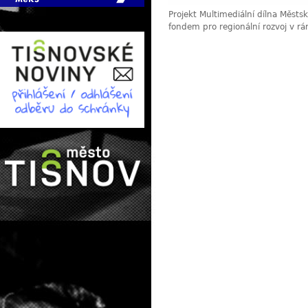
Projekt Multimediální dílna Měst
fondem pro regionální rozvoj v r