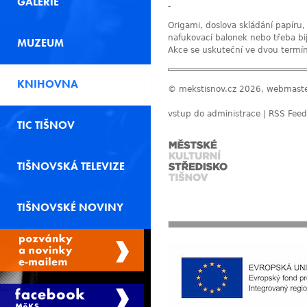
GALERIE
-
Origami, doslova skládání papíru, 
nafukovací balonek nebo třeba bij
MUZEUM
Akce se uskuteční ve dvou termí
KNIHOVNA
© mekstisnov.cz 2026, webmast
vstup do administrace
|
RSS Feed
TIC TIŠNOV
TIŠNOVSKÁ TELEVIZE
TIŠNOVSKÉ NOVINY