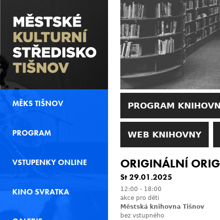
MĚKS TIŠNOV
PROGRAM KNIHOV
PROGRAM
WEB KNIHOVNY
ORIGINÁLNÍ ORI
VSTUPENKY ONLINE
St 29.01.2025
12:00
-
18:00
KINO SVRATKA
akce pro děti
Městská knihovna Tišnov
bez vstupného