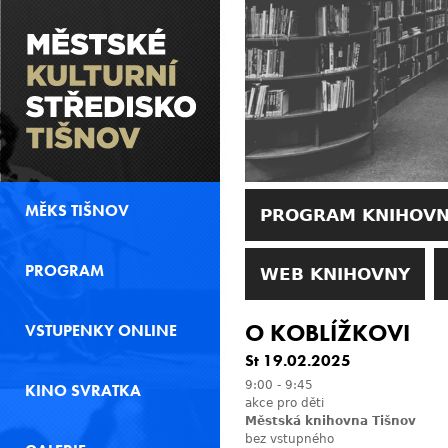
MĚKS TIŠNOV
PROGRAM KNIHOV
PROGRAM
WEB KNIHOVNY
O KOBLÍŽKOVI
VSTUPENKY ONLINE
St 19.02.2025
9:00
-
9:45
KINO SVRATKA
akce pro děti
Městská knihovna Tišnov
bez vstupného