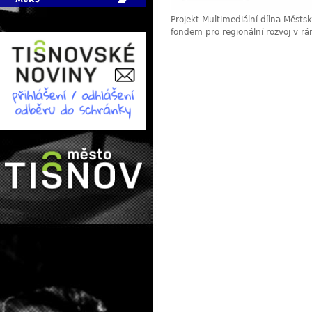
Projekt Multimediální dílna Měst
fondem pro regionální rozvoj v r