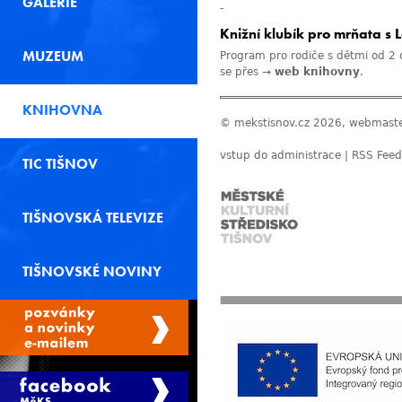
GALERIE
-
Knižní klubík pro mrňata s
MUZEUM
Program pro rodiče s dětmi od 2 d
se přes →
web knihovny
.
KNIHOVNA
© mekstisnov.cz 2026, webmast
vstup do administrace
|
RSS Feed
TIC TIŠNOV
TIŠNOVSKÁ TELEVIZE
TIŠNOVSKÉ NOVINY