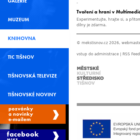
GALERIE
-
Tvoření a hraní v Multimediá
MUZEUM
Experimentujte, hrajte si, a přito
dílny je zdarma.
KNIHOVNA
© mekstisnov.cz 2026, webmast
vstup do administrace
|
RSS Feed
TIC TIŠNOV
TIŠNOVSKÁ TELEVIZE
TIŠNOVSKÉ NOVINY