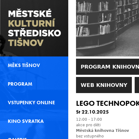
MĚKS TIŠNOV
PROGRAM KNIHOV
PROGRAM
WEB KNIHOVNY
LEGO TECHNOPOK
VSTUPENKY ONLINE
St 22.10.2025
12:00
-
17:00
KINO SVRATKA
akce pro děti
Městská knihovna Tišnov
bez vstupného