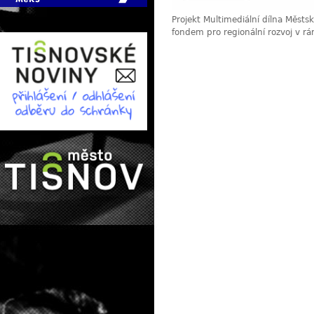
Projekt Multimediální dílna Měst
fondem pro regionální rozvoj v r