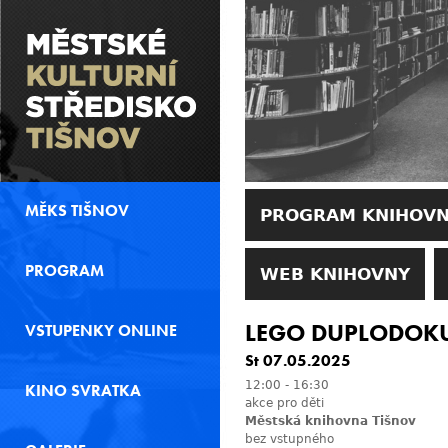
MĚKS TIŠNOV
PROGRAM KNIHOV
PROGRAM
WEB KNIHOVNY
LEGO DUPLODOKU
VSTUPENKY ONLINE
St 07.05.2025
12:00
-
16:30
KINO SVRATKA
akce pro děti
Městská knihovna Tišnov
bez vstupného