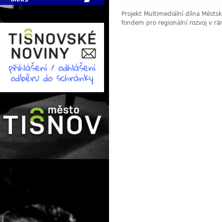
Projekt Multimediální dílna Měst
fondem pro regionální rozvoj v r