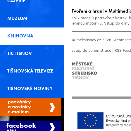
GALERIE
-
Tvoření a hraní v Multimediá
MUZEUM
Kolik modelů postavíte z kostek, k
jemnou motoriku. Vstup do dílny 
KNIHOVNA
© mekstisnov.cz 2026, webmast
vstup do administrace
|
RSS Feed
TIC TIŠNOV
TIŠNOVSKÁ TELEVIZE
TIŠNOVSKÉ NOVINY