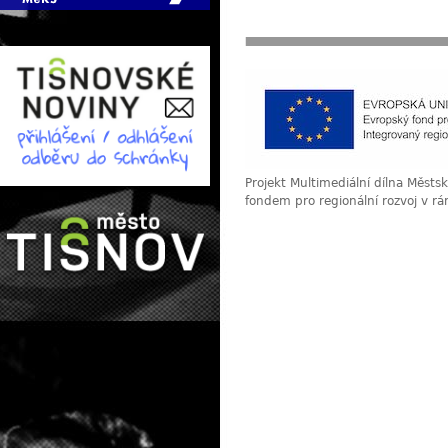
Projekt Multimediální dílna Měst
fondem pro regionální rozvoj v r