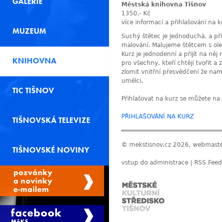
GALERIE
Městská knihovna Tišnov
1350,- Kč
více informací a přihlašování na
MUZEUM
Suchý štětec je jednoduchá, a př
malování. Malujeme štětcem s ole
Kurz je jednodenní a přijít na něj
KNIHOVNA
pro všechny, kteří chtějí tvořit a
zlomit vnitřní přesvědčení že n
umělci.
TIC TIŠNOV
Přihlašovat na kurz se můžete na
PŘIHLAŠOVÁNÍ NA KURZ
TIŠNOVSKÁ TELEVIZE
© mekstisnov.cz 2026, webmast
TIŠNOVSKÉ NOVINY
vstup do administrace
|
RSS Feed