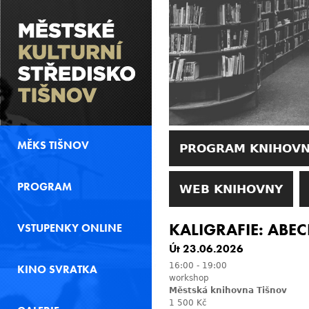
MĚKS TIŠNOV
PROGRAM KNIHOV
PROGRAM
WEB KNIHOVNY
KALIGRAFIE: ABE
VSTUPENKY ONLINE
Út 23.06.2026
16:00
-
19:00
KINO SVRATKA
workshop
Městská knihovna Tišnov
1 500 Kč