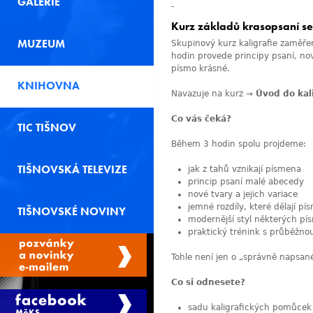
GALERIE
-
Kurz základů krasopsaní s
MUZEUM
Skupinový kurz kaligrafie zamě
hodin provede principy psaní, nov
písmo krásné.
KNIHOVNA
Navazuje na kurz →
Úvod do kal
Co vás čeká?
TIC TIŠNOV
Během 3 hodin spolu projdeme:
TIŠNOVSKÁ TELEVIZE
jak z tahů vznikají písmena
princip psaní malé abecedy
nové tvary a jejich variace
jemné rozdíly, které dělají pí
TIŠNOVSKÉ NOVINY
modernější styl některých pí
praktický trénink s průběžn
Tohle není jen o „správně napsaném
Co si odnesete?
sadu kaligrafických pomůcek