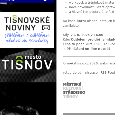
workbook a tréninkové materi
nové dovednosti, které oprav
a hlavně ten pocit: „Já to fa
Na konci kurzu už nebudete jen kre
zamilujete.
Kdy:
23. 6. 2026 v 16.00
Kde:
Oddělení pro děti a mlád
Cena za jeden kurz 1 500 Kč (vče
→
Přihlášení on-line nutné!
© mekstisnov.cz 2026, webmast
vstup do administrace
|
RSS Feed