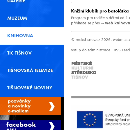
GALERIE
-
Knižní klubík pro batolátka
MUZEUM
Program pro rodiče s dětmi od 1 r
přihlaste se přes →
web knihov
KNIHOVNA
© mekstisnov.cz 2026, webmast
vstup do administrace
|
RSS Feed
TIC TIŠNOV
TIŠNOVSKÁ TELEVIZE
TIŠNOVSKÉ NOVINY