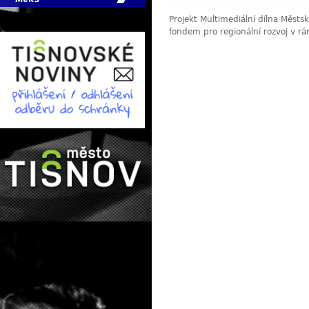
Projekt Multimediální dílna Měst
fondem pro regionální rozvoj v r