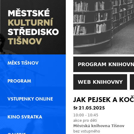
MĚKS TIŠNOV
PROGRAM KNIHOV
PROGRAM
WEB KNIHOVNY
JAK PEJSEK A KO
VSTUPENKY ONLINE
St 21.05.2025
10:00
-
10:45
KINO SVRATKA
akce pro děti
Městská knihovna Tišnov
bez vstupného