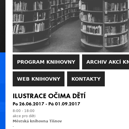
PROGRAM KNIHOVNY
ARCHIV AKCÍ K
WEB KNIHOVNY
KONTAKTY
ILUSTRACE OČIMA DĚTÍ
Po 26.06.2017
-
Pá 01.09.2017
8:00
-
18:00
akce pro děti
Městská knihovna Tišnov
-