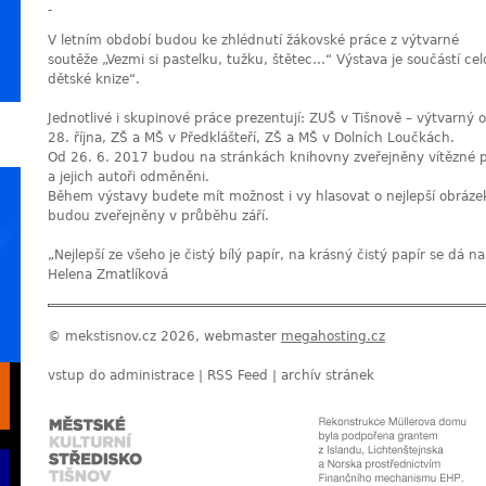
-
V letním období budou ke zhlédnutí žákovské práce z výtvarné
soutěže „Vezmi si pastelku, tužku, štětec…“ Výstava je součástí ce
dětské knize“.
Jednotlivé i skupinové práce prezentují: ZUŠ v Tišnově – výtvarný 
28. října, ZŠ a MŠ v Předklášteří, ZŠ a MŠ v Dolních Loučkách.
Od 26. 6. 2017 budou na stránkách knihovny zveřejněny vítězné p
a jejich autoři odměněni.
Během výstavy budete mít možnost i vy hlasovat o nejlepší obráze
budou zveřejněny v průběhu září.
„Nejlepší ze všeho je čistý bílý papír, na krásný čistý papír se dá na
Helena Zmatlíková
© mekstisnov.cz 2026, webmaster
megahosting.cz
vstup do administrace
|
RSS Feed
|
archív stránek