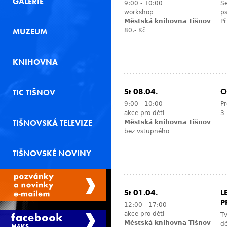
GALERIE
9:00
-
10:00
Se
workshop
ps
Městská knihovna Tišnov
Př
MUZEUM
80,- Kč
KNIHOVNA
St 08.04.
O
TIC TIŠNOV
9:00
-
10:00
Pr
akce pro děti
3 
TIŠNOVSKÁ TELEVIZE
Městská knihovna Tišnov
bez vstupného
TIŠNOVSKÉ NOVINY
St 01.04.
L
P
12:00
-
17:00
akce pro děti
Tv
Městská knihovna Tišnov
dě