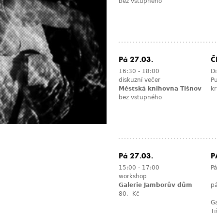
bez vstupného
Pá 27.03.
Č
16:30
-
18:00
Di
diskuzní večer
Pu
Městská knihovna Tišnov
kr
bez vstupného
Pá 27.03.
P
15:00
-
17:00
Pá
workshop
Galerie Jamborův dům
p
80,- Kč
Ga
Ti