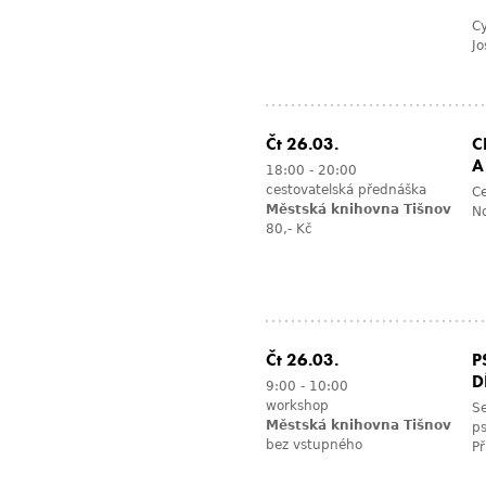
Cy
Jo
Čt 26.03.
C
A
18:00
-
20:00
cestovatelská přednáška
Ce
Městská knihovna Tišnov
No
80,- Kč
Čt 26.03.
P
D
9:00
-
10:00
workshop
Se
Městská knihovna Tišnov
ps
bez vstupného
Př