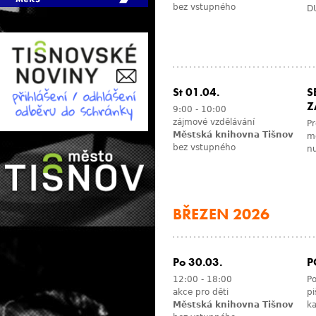
bez vstupného
DU
St 01.04.
S
Z
9:00
-
10:00
zájmové vzdělávání
Pr
Městská knihovna Tišnov
mě
bez vstupného
n
BŘEZEN 2026
Po 30.03.
P
12:00
-
18:00
Po
akce pro děti
p
Městská knihovna Tišnov
ka