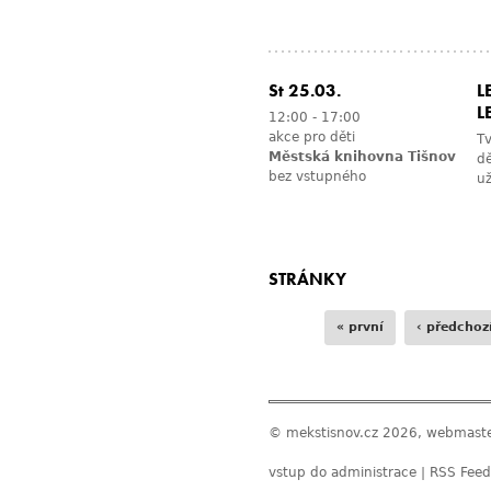
St 25.03.
L
L
12:00
-
17:00
akce pro děti
Tv
Městská knihovna Tišnov
dě
bez vstupného
už
STRÁNKY
« první
‹ předchoz
© mekstisnov.cz 2026, webmast
vstup do administrace
|
RSS Feed