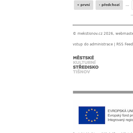
…
« první
‹ předchozí
© mekstisnov.cz 2026, webmast
vstup do administrace
|
RSS Feed