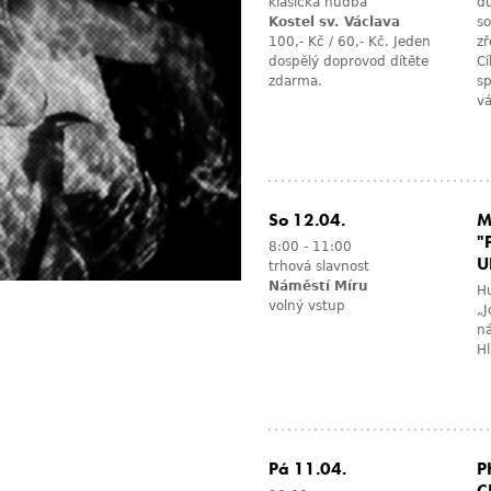
klasická hudba
du
Kostel sv. Václava
so
100,- Kč / 60,- Kč. Jeden
zř
dospělý doprovod dítěte
Cí
zdarma.
sp
v
So 12.04.
M
"
8:00
-
11:00
U
trhová slavnost
Náměstí Míru
H
volný vstup
„J
ná
Hl
Pá 11.04.
P