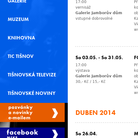
GALERIE
17:00
Př
vernisáž
ko
Galerie Jamborův dům
ob
MUZEUM
vstupné dobrovolné
Ka
Ví
ww
KNIHOVNA
TIC TIŠNOV
So 03.05.
-
So 31.05.
F
17:00
Př
výstava
ko
TIŠNOVSKÁ TELEVIZE
Galerie Jamborův dům
ob
30,- Kč / 15,- Kč
Ka
Ví
TIŠNOVSKÉ NOVINY
ww
DUBEN 2014
So 26.04.
M