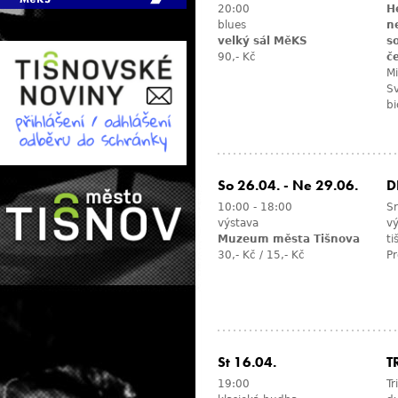
20:00
H
blues
n
velký sál MěKS
s
90,- Kč
č
Mi
Sv
bi
So 26.04.
-
Ne 29.06.
D
10:00
-
18:00
S
výstava
v
Muzeum města Tišnova
ti
30,- Kč / 15,- Kč
Pr
St 16.04.
T
19:00
Tr