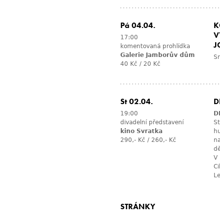
Pá 04.04.
K
V
17:00
J
komentovaná prohlídka
Galerie Jamborův dům
S
40 Kč / 20 Kč
St 02.04.
D
19:00
D
divadelní představení
St
kino Svratka
hu
290,- Kč / 260,- Kč
na
dě
V 
Ci
Le
STRÁNKY