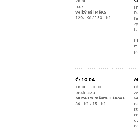
C
20:00
rock
Ph
velký sál MěKS
Da
120,- Kč / 150,- Kč
Pa
z
Ja
P
m
po
Čt 10.04.
M
18:00
-
20:00
O
přednáška
z
Muzeum města Tišnova
ve
30,- Kč / 15,- Kč
n
kt
od
ut
do